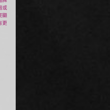
品牌
眉或
突顯
有更