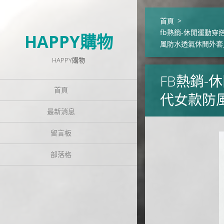
首頁
>
fb熱銷-休閒運動穿搭
HAPPY購物
風防水透氣休閒外套_
HAPPY購物
FB熱銷-
首頁
代女款防風
最新消息
留言板
部落格