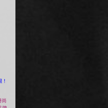
限！
時尚