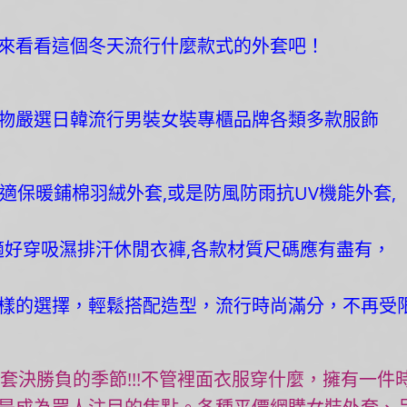
來看看這個冬天流行什麼款式的外套吧！
物嚴選日韓流行男裝女裝專櫃品牌各類多款服飾
適保暖鋪棉羽絨外套,或是防風防雨抗UV機能外套,
適好穿吸濕排汗休閒衣褲,各款材質尺碼應有盡有，
樣的選擇，輕鬆搭配造型，流行時尚滿分，不再受
套決勝負的季節!!!不管裡面衣服穿什麼，擁有一件