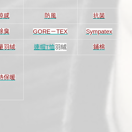
涼感
防風
抗菌
除臭
GORE－TEX
Sympatex
連帽T恤
羽絨
量羽絨
鋪棉
熱保暖