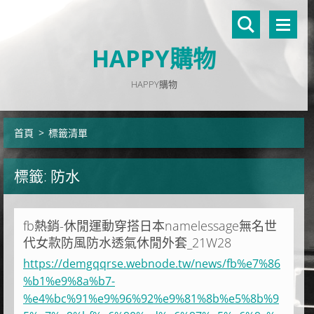
HAPPY購物
HAPPY購物
首頁
>
標籤清單
標籤: 防水
fb熱銷-休閒運動穿搭日本namelessage無名世
代女款防風防水透氣休閒外套_21W28
https://demgqqrse.webnode.tw/news/fb%e7%86
%b1%e9%8a%b7-
%e4%bc%91%e9%96%92%e9%81%8b%e5%8b%9