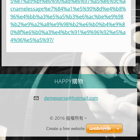
5%e7%a9%bf%e6%90%ad%e6%97%a5%e6%9c%a
cnamelessage%e7%84%a1%e5%90%8d%e4%b8%
96%e4%bb%a3%e5%a5%b3%e6%ac%be%e9%98
%b2%e9%a2%a8%e9%98%b2%e6%b0%b4%e9%8
0%8f%e6%b0%a3%e4%bc%91%e9%96%92%e5%a
4%96%e5%a5%97/
HAPPY購物
demgqqrs
e@hotmai
l.com
© 2016 版權所有。
Create a free website