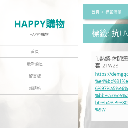
首頁
>
標籤清單
HAPPY購物
標籤: 抗U
HAPPY購物
首頁
fb熱銷-休閒
最新消息
套_21W28
https://demg
留言板
%e4%bc%91%e
6%97%a5%e6%
部落格
%bb%a3%e5%
b0%b4%e9%80
%97/