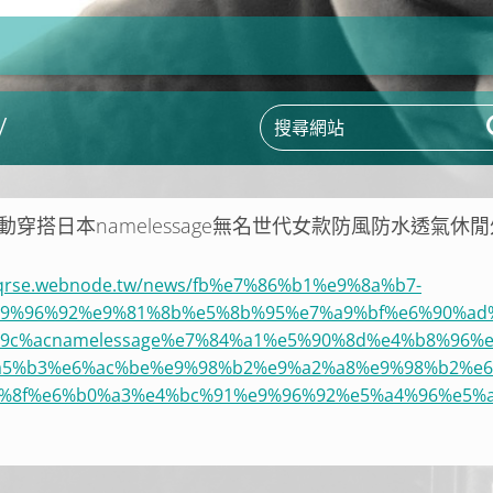
V
運動穿搭日本namelessage無名世代女款防風防水透氣休
qqrse.webnode.tw/news/fb%e7%86%b1%e9%8a%b7-
9%96%92%e9%81%8b%e5%8b%95%e7%a9%bf%e6%90%ad
9c%acnamelessage%e7%84%a1%e5%90%8d%e4%b8%96%e
a5%b3%e6%ac%be%e9%98%b2%e9%a2%a8%e9%98%b2%e
%8f%e6%b0%a3%e4%bc%91%e9%96%92%e5%a4%96%e5%