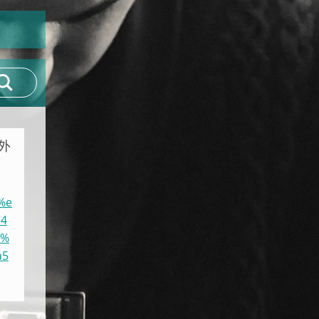
閒外
%e
4
6%
a5