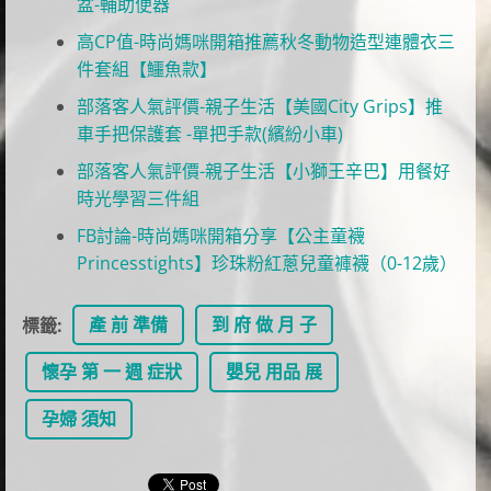
盆-輔助便器
高CP值-時尚媽咪開箱推薦秋冬動物造型連體衣三
件套組【鱷魚款】
部落客人氣評價-親子生活【美國City Grips】推
車手把保護套 -單把手款(繽紛小車)
部落客人氣評價-親子生活【小獅王辛巴】用餐好
時光學習三件組
FB討論-時尚媽咪開箱分享【公主童襪
Princesstights】珍珠粉紅蔥兒童褲襪（0-12歲）
產 前 準備
到 府 做 月 子
標籤
:
懷孕 第 一 週 症狀
嬰兒 用品 展
孕婦 須知