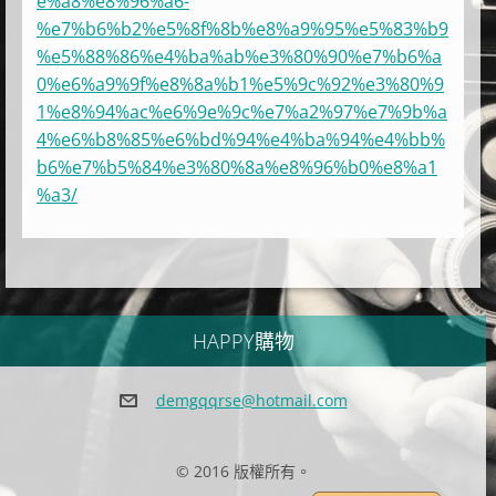
e%a8%e8%96%a6-
%e7%b6%b2%e5%8f%8b%e8%a9%95%e5%83%b9
%e5%88%86%e4%ba%ab%e3%80%90%e7%b6%a
0%e6%a9%9f%e8%8a%b1%e5%9c%92%e3%80%9
1%e8%94%ac%e6%9e%9c%e7%a2%97%e7%9b%a
4%e6%b8%85%e6%bd%94%e4%ba%94%e4%bb%
b6%e7%b5%84%e3%80%8a%e8%96%b0%e8%a1
%a3/
HAPPY購物
demgqqrs
e@hotmai
l.com
© 2016 版權所有。