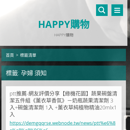
HAPPY購物
HAPPY購物
首頁
>
標籤清單
標籤: 孕婦 須知
ptt推薦-網友評價分享【綠機花園】蔬果碗盤清
潔五件組《薰衣草香氛》－奶瓶蔬果清潔劑 3
入+碗盤清潔劑 1入 +薰衣草純植物精油20mlx1
入
https://demgqqrse.webnode.tw/news/ptt%e6%8