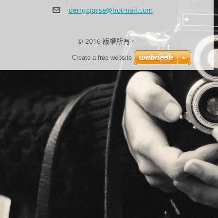
demgqqrs
e@hotmai
l.com
© 2016 版權所有。
Create a free website