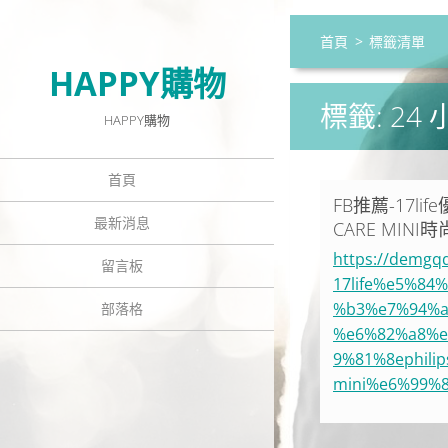
首頁
>
標籤清單
HAPPY購物
標籤: 24 
HAPPY購物
首頁
FB推薦-17li
最新消息
CARE MINI時
https://demg
留言板
17life%e5%8
%b3%e7%94%a
部落格
%e6%82%a8%e
9%81%8ephili
mini%e6%99%8