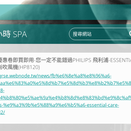
小時 SPA
fe優惠卷即買即用-您一定不能錯過PHILIPS 飛利浦-ESSENTI
尚吹風機(HP8120)
qqrse.webnode.tw/news/fb%e6%8e%a8%e8%96%a6-
4%aa%e6%83%a0%e5%8d%b7%e5%8d%b3%e8%b2%b7%e5%
8-
4%b8%80%e5%ae%9a%e4%b8%8d%e8%83%bd%e9%8c%af
ps-%e9%a3%9b%e5%88%a9%e6%b5%a6-essential-care-
2/