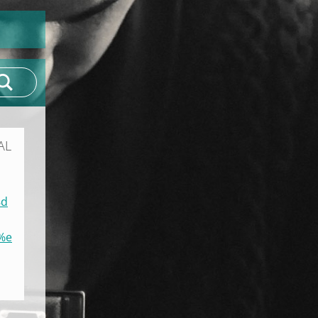
AL
8d
%e