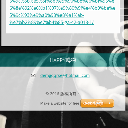
6%9c%8b%e5%8f%8b%e5%90%b8%e6%bf%95%e
6%8e%92%e6%b1%97%e9%80%9f%e4%b9%be%e
5%9c%93%e9%a0%98%e8%a1%ab-
%e7%b2%89%e7%b4%85-ga-42-a018-1/
HAPPY購物
demgqqrs
e@hotmai
l.com
© 2016 版權所有。
Make a website for free