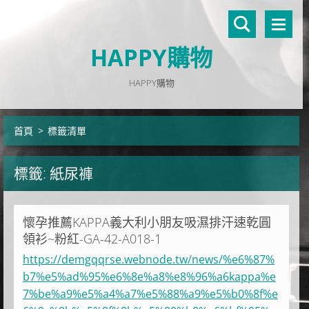
HAPPY購物
HAPPY購物
首頁
>
標籤清單
標籤: 紙尿褲
懷孕推薦KAPPA義大利小朋友吸濕排汗速乾圓
領衫~粉紅-GA-42-A018-1
https://demgqqrse.webnode.tw/news/%e6%87%
b7%e5%ad%95%e6%8e%a8%e8%96%a6kappa%e
7%be%a9%e5%a4%a7%e5%88%a9%e5%b0%8f%e