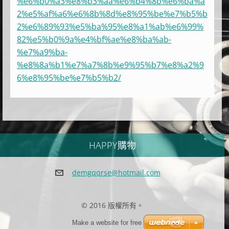
%e6%b0%a3%e8%b3%aa%e6%b4%8b%e6%ba%a
2%e5%af%a6%e6%8b%8d%e8%95%be%e7%b5%b
2%e6%89%93%e5%ba%95%e8%a1%ab%e6%99%
82%e5%b0%9a%e4%bf%ae%e8%ba%ab-
%e7%a9%ba-
%e8%8a%b1%e7%a7%8b%e9%95%b7%e8%a2%9
6%e8%95%be%e7%b5%b2/
HAPPY購物
demgqqrs
e@hotmai
l.com
© 2016 版權所有。
Make a website for free