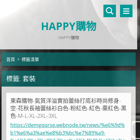
HAPPY購物
HAPPY購物
首頁
>
標籤清單
標籤: 套裝
東森購物-氣質洋溢實拍蕾絲打底衫時尚修身-
空-花秋長袖蕾絲衫白色-粉紅色-紅色-棗紅色-黑
色-M-L-XL-2XL-3XL
https://demgqqrse.webnode.tw/news/%e6%9d%
b1%e6%a3%ae%e8%b3%bc%e7%89%a9-