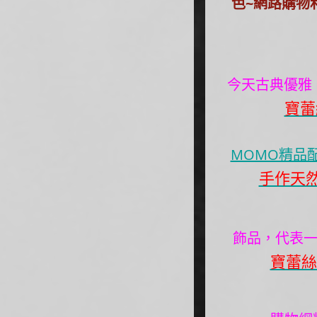
色~網路購物
今天古典優雅
寶蕾
MOMO精品
手作天
飾品，代表一
寶蕾絲