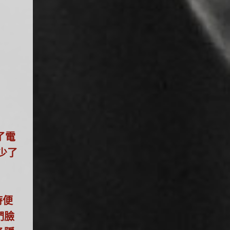
了電
少了
時便
們臉