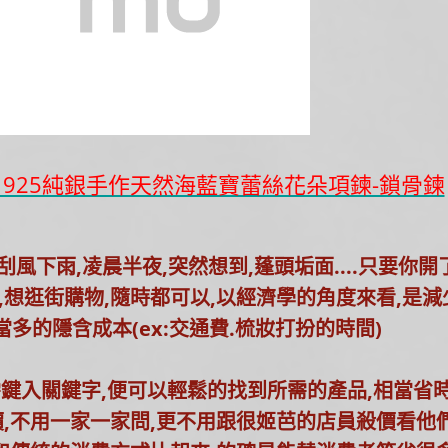
a】925純銀手作天然海藍寶蕾絲花朵項鍊-鎖骨鍊
風下雨,凌晨半夜,突然想到,蓬頭垢面....只要你開
,想逛街購物,隨時都可以,以經濟學的角度來看,是減
當多的隱含成本(ex:交通費.梳妝打扮的時間)
鍵入關鍵字,便可以輕鬆的找到所需的產品,相當省
價,不用一家一家問,更不用跟很姬芭的店員殺價看他