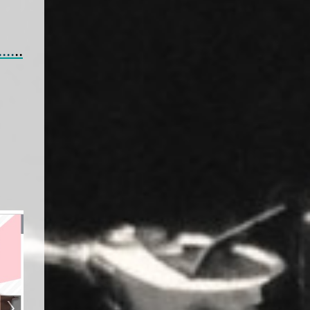
..
..