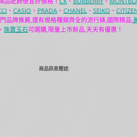
網精品配飾便宜好價格！
CK
、
BURBERRY
、
MONTBL
CI
、
CASIO
、
PRADA
、
CHANEL
、
SEIKO
、
CITIZE
門品牌推薦,還有規格種類齊全的流行錶,國際精品,
、
珠寶玉石
可選購,限量上市新品,天天有優惠！
商品訊息簡述
: