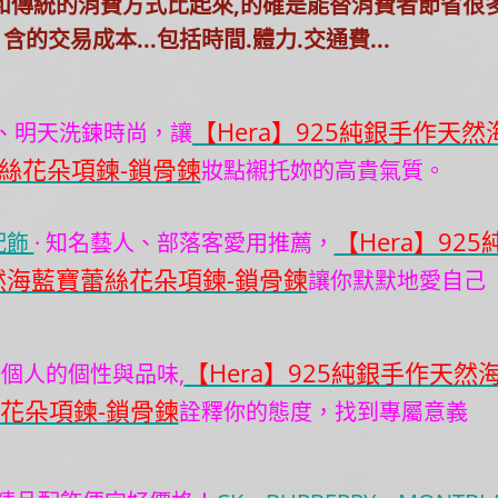
和傳統的消費方式比起來,的確是能替消費者節省很
含的交易成本...包括時間.體力.交通費...
【Hera】925純銀手作天然
、明天洗鍊時尚，讓
絲花朵項鍊-鎖骨鍊
妝點襯托妳的高貴氣質。
【Hera】925
配飾
· 知名藝人、部落客愛用推薦，
然海藍寶蕾絲花朵項鍊-鎖骨鍊
讓你默默地愛自己
【Hera】925純銀手作天然
個人的個性與品味,
花朵項鍊-鎖骨鍊
詮釋你的態度，找到專屬意義