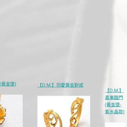
(黃金墜)
【D.M.】羽愛黃金對戒
【D.M.】
喜事臨門
(黃金墜-
紫水晶款)