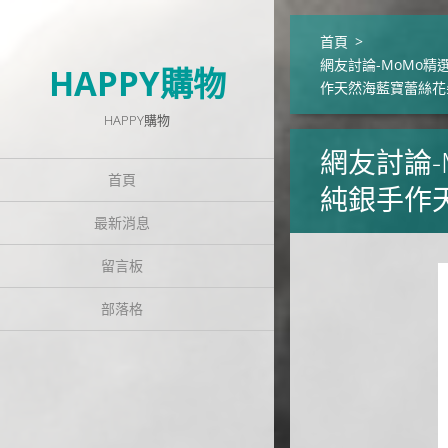
首頁
>
網友討論-MoMo精
HAPPY購物
作天然海藍寶蕾絲花
HAPPY購物
網友討論-
首頁
純銀手作
最新消息
留言板
部落格