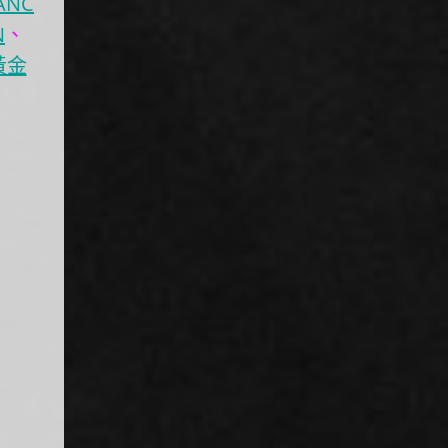
ANC
N
、
黃金