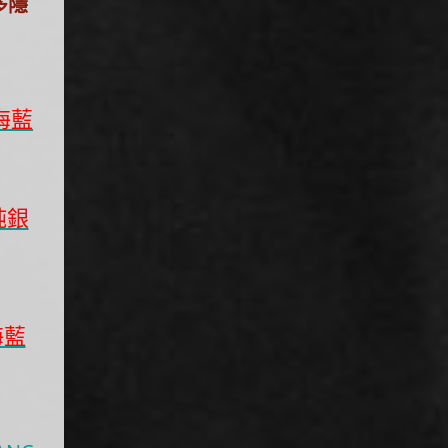
多隱
海藍
純銀
海藍