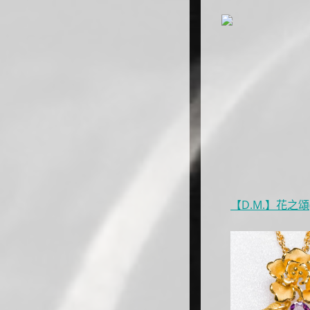
【D.M.】花之頌