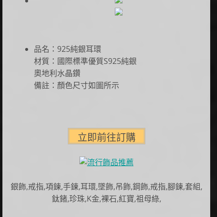
品名：925純銀耳環
材質：國際標準優質S925純銀
奧地利水晶鑽
備註：顏色尺寸如圖所示
銀飾,戒指,項鍊,手鍊,耳環,墜飾,吊飾,鋼飾,戒指,腳鍊,套組,
鈦鍺,珍珠,K金,裸石,紅寶,祖母綠,