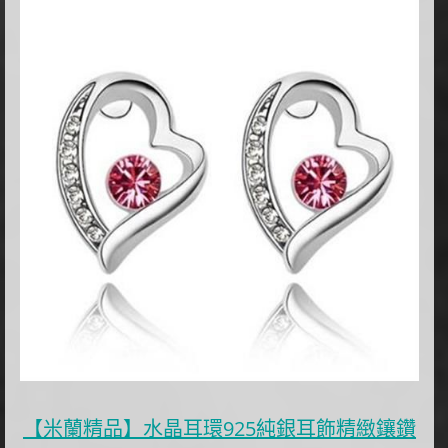
【米蘭精品】水晶耳環925純銀耳飾精緻鑲鑽