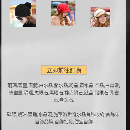
珊瑚,碧璽,玉髓,白水晶,紫水晶,粉晶,黃水晶,茶晶,白幽靈,
綠幽靈,瑪瑙,虎眼石,黑曜石,捷克隕石,鈦晶,貓眼石,孔雀
石,青金石,
硨磲,琥珀,蜜蠟,水晶洞,施華洛世奇水晶首飾收納,首飾架,
首飾品牌,首飾批發,便宜首飾