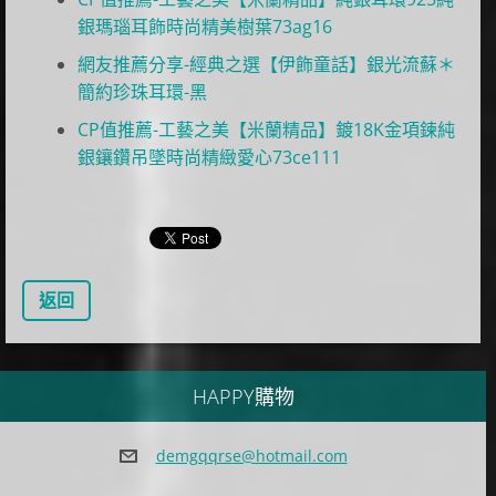
銀瑪瑙耳飾時尚精美樹葉73ag16
網友推薦分享-經典之選【伊飾童話】銀光流蘇＊
簡約珍珠耳環-黑
CP值推薦-工藝之美【米蘭精品】鍍18K金項鍊純
銀鑲鑽吊墜時尚精緻愛心73ce111
返回
HAPPY購物
demgqqrs
e@hotmai
l.com