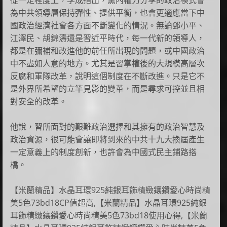
為中共領導層保持彈性、提供平衡，也會更適應當下中
國政治經濟社會各方面不斷變化的情況。無論鄧小平、
江澤民、胡錦濤還是習近平時代，每一代新的領導人，
都是在彌補和改進他的前任所出現的問題，或中國政治
中不盡如人意的地方。尤其是習掌權後的大規模高層次
反腐和軍隊改革，說明這個制度在不斷改進。只是它不
是外界所希望的立竿見影的變革，而是尋求可控並且相
對安全的改革。
他說，習所面對的艱難政治選擇和其擁有的政治智慧及
政治資源，很可能會讓即將到來的中共十九大換屆產生
一定意義上的制度創新，也許會為中國式民主鋪路搭
橋。
【米蘭精品】水晶耳環925純銀耳飾精緻鑲鑽愛心時尚精
美5色73bd18CP值超高,【米蘭精品】水晶耳環925純銀
耳飾精緻鑲鑽愛心時尚精美5色73bd18使用心得,【米蘭