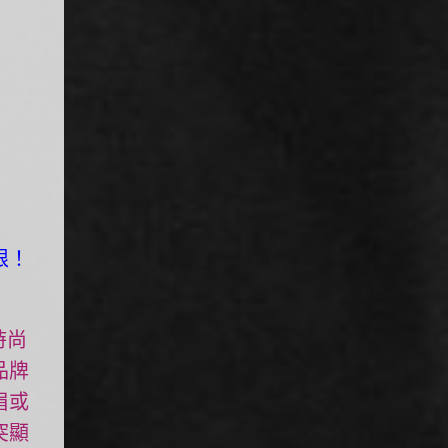
限！
時尚
品牌
眉或
突顯